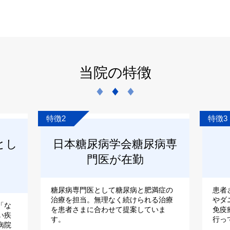
当院の特徴
特徴2
特徴3
とし
日本糖尿病学会糖尿病専
門医が在勤
糖尿病専門医として糖尿病と肥満症の
患者
治療を担当。無理なく続けられる治療
やダ
「な
を患者さまに合わせて提案していま
免疫
い疾
す。
行っ
病院