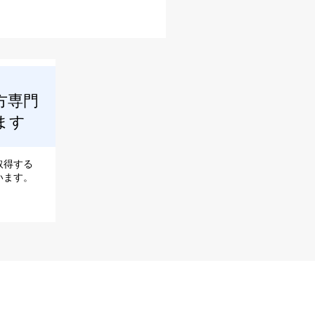
方専門
ます
取得する
います。